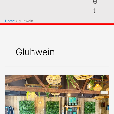
e
t
Home
gluhwein
Gluhwein