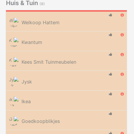
Huis & Tuin
(8)
Welkoop Hattem
Kwantum
Kees Smit Tuinmeubelen
Jysk
Ikea
Goedkoopblikjes