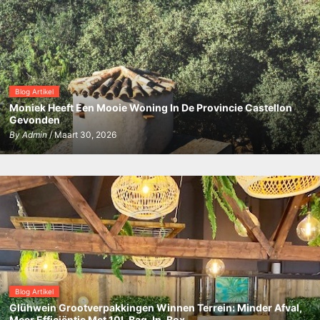
Blog Artikel
Moniek Heeft Een Mooie Woning In De Provincie Castellon
Gevonden
By
Admin
/ Maart 30, 2026
Blog Artikel
Glühwein Grootverpakkingen Winnen Terrein: Minder Afval,
Meer Efficiëntie Met 10L Bag-In-Box