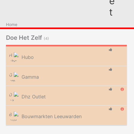
e
t
Home
Doe Het Zelf
(4)
Hubo
Gamma
Dhz Outlet
Bouwmarkten Leeuwarden