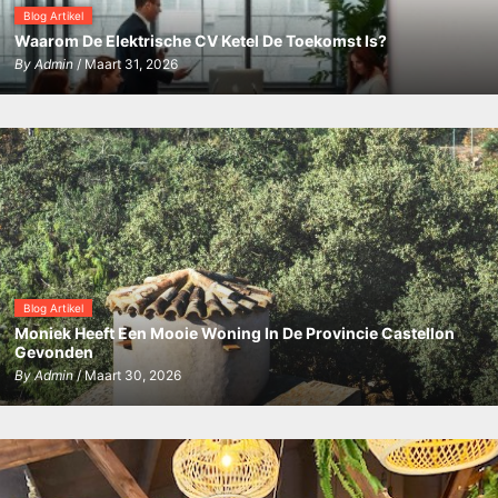
Blog Artikel
Waarom De Elektrische CV Ketel De Toekomst Is?
By
Admin
/ Maart 31, 2026
Blog Artikel
Moniek Heeft Een Mooie Woning In De Provincie Castellon
Gevonden
By
Admin
/ Maart 30, 2026