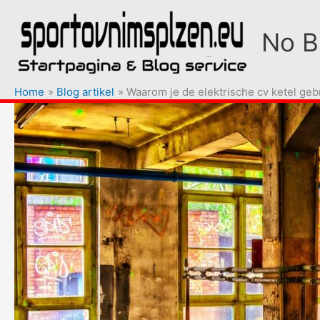
Ga
naar
No Bl
de
inhoud
Home
Blog artikel
Waarom je de elektrische cv ketel geb