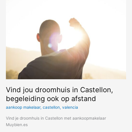
Dat
kan
met
de
elektrische
cv
Vind jou droomhuis in Castellon,
begeleiding ook op afstand
aankoop makelaar
,
castellon
,
valencia
Vind je droomhuis in Castellon met aankoopmakelaar
Muybien.es