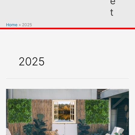
e
t
Home
2025
2025