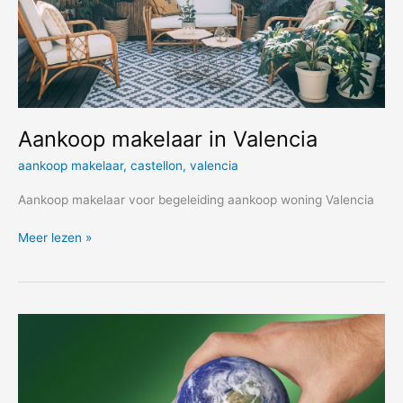
Aankoop makelaar in Valencia
aankoop makelaar
,
castellon
,
valencia
Aankoop makelaar voor begeleiding aankoop woning Valencia
Aankoop
Meer lezen »
makelaar
in
Valencia