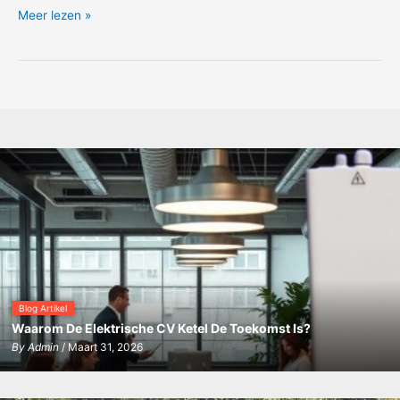
Vind
Meer lezen »
jou
droomhuis
in
Castellon,
begeleiding
ook
op
afstand
Blog Artikel
Waarom De Elektrische CV Ketel De Toekomst Is?
By
Admin
/ Maart 31, 2026